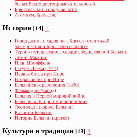
бельгийских достопримечательностей
Брюссельский собор, Бельгия
Атомиум, Брюссель
История
↑
[14]
Город джина и садов, как Хасселт стал тихой
альтернативой Брюсселю и Брюгге
Турне - путешествие в сердце средневековой Бельгии
Линия Мажино
План Шлиффена
Штурм Льежа (1914)
Первая битва при Ипре
Вторая битва при Ипре
Бельгийская революция (1830)
Фламандцы (народ)
Бельгия в Первой мировой войне
Бельгия во Второй мировой войне
Леопольд I (король Бельгии)
Колонии Бельгии
История Бельгии (кратко)
Культура и традиции
↑
[13]