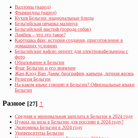
Валлоны (народ)
Фламандцы (народ)
Кухня Бельгии: национальные блюда
Бельгийская овчарка малинуа
Бельгийский мастиф (порода собак)
Ламбик – что это такое?
Картошка фри: история создания, приготовление в
домашних условиях
Бельгийские вафли: рецепт для электровафельницы с
фото
Образование в Бельгии
Флаг Бельгии и его значение
Жан-Клод Ван Дамм: биография, карьера, личная жизнь
Религия Бельгии
На каком языке говорят в Бельгии? Официальные языки
Бельгии
Разное
↑
[27]
Средняя и минимальная зарплата в Бельгии в 2024 году
Нужна ли виза в Бельгию для россиян в 2024 году?
Экономика Бельгии в 2024 году
Университеты Бельгии