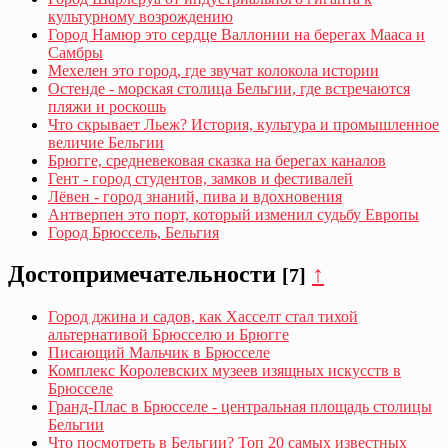
культурному возрождению
Город Намюр это сердце Валлонии на берегах Мааса и
Самбры
Мехелен это город, где звучат колокола истории
Остенде - морская столица Бельгии, где встречаются
пляжи и роскошь
Что скрывает Льеж? История, культура и промышленное
величие Бельгии
Брюгге, средневековая сказка на берегах каналов
Гент - город студентов, замков и фестивалей
Лёвен - город знаний, пива и вдохновения
Антверпен это порт, который изменил судьбу Европы
Город Брюссель, Бельгия
Достопримечательности
↑
[7]
Город джина и садов, как Хасселт стал тихой
альтернативой Брюсселю и Брюгге
Писающий Мальчик в Брюсселе
Комплекс Королевских музеев изящных искусств в
Брюсселе
Гранд-Плас в Брюсселе - центральная площадь столицы
Бельгии
Что посмотреть в Бельгии? Топ 20 самых известных