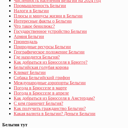
Численность населения Бельгии на 2024 год
Промышленность Бельгии
Налоги в Бельгии
Плюсы и минусы жизни в Бельгии
Интересные факты о Бельгии
Что такое бенилюкс?
Государственное устройство Бельгии
Армия Бельгии
Грюнендаль
Природные ресурсы Бельгии
Географическое положение Бельгии
Где находится Бельгия?
Как добраться из Брюсселя в Брюгге?
Бельгийская голубая корова
Климат Бельгии
Собака Бельгийский грифон
Международные аэропорты Бельгии
Погода в Брюсселе в марте
Погода в Брюсселе в апреле
Как добраться из Брюсселя в Амстердам?
С кем граничит Бельгия?
Как получить гражданство Бельгии?
Какая валюта в Бельгии? Деньги Бельгии
Бельгия тут