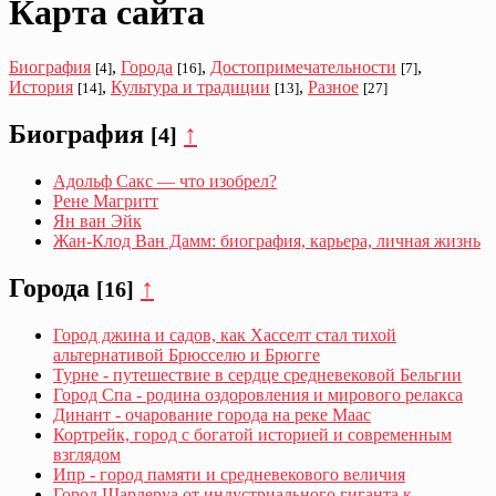
Карта сайта
Биография
,
Города
,
Достопримечательности
,
[4]
[16]
[7]
История
,
Культура и традиции
,
Разное
[14]
[13]
[27]
Биография
↑
[4]
Адольф Сакс — что изобрел?
Рене Магритт
Ян ван Эйк
Жан-Клод Ван Дамм: биография, карьера, личная жизнь
Города
↑
[16]
Город джина и садов, как Хасселт стал тихой
альтернативой Брюсселю и Брюгге
Турне - путешествие в сердце средневековой Бельгии
Город Спа - родина оздоровления и мирового релакса
Динант - очарование города на реке Маас
Кортрейк, город с богатой историей и современным
взглядом
Ипр - город памяти и средневекового величия
Город Шарлеруа от индустриального гиганта к